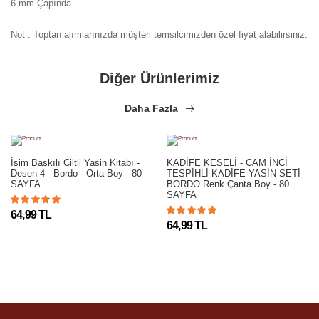
6 mm Çapında
Yorum bulunamadı..
Not : Toptan alımlarınızda müşteri temsilcimizden özel fiyat alabilirsiniz.
Diğer Ürünlerimiz
Daha Fazla
İsim Baskılı Ciltli Yasin Kitabı -
KADİFE KESELİ - CAM İNCİ
Desen 4 - Bordo - Orta Boy - 80
TESPİHLİ KADİFE YASİN SETİ -
SAYFA
BORDO Renk Çanta Boy - 80
SAYFA
64,99 TL
64,99 TL