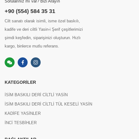
Sorularınız mı var? Bizi Arayın
+90 (554) 584 35 31
Cilt sanatı olarak isimli, isme özel baskılı,
kadife ve deri ciltli Yasin-i Şerif çeşitlerimizi
şimdi keşfedin, siparişinizi oluşturun. Hızlı
kargo, binlerce mutlu referans.
KATEGORILER
İSİM BASKILI DERİ CİLTLİ YASİN
İSİM BASKILI DERİ CİLTLİ TÜL KESELİ YASİN
KADİFE YASİNLER
İNCİ TESBİHLER