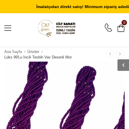
Giriş Yap
/
Üye Ol
İmalatçıdan direkt satış! Minimum sipariş adedi 40
0
Ana Sayfa
Ürünler
Lüks 99'Lu İncili Tesbih Vav Desenli Mor