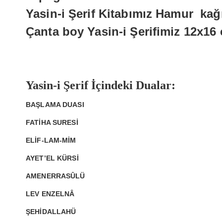
Yorum bulunamadı..
Yasin-i Şerif
Kitabımız Hamur kağıt
Çanta boy
Yasin-i Şerif
imiz 12x16 
Yasin-i Şerif İçindeki Dualar:
BAŞLAMA DUASI
FATİHA SURESİ
ELİF-LAM-MİM
AYET’EL KÜRSİ
AMENERRASÛLÜ
LEV ENZELNÂ
ŞEHİDALLAHÜ