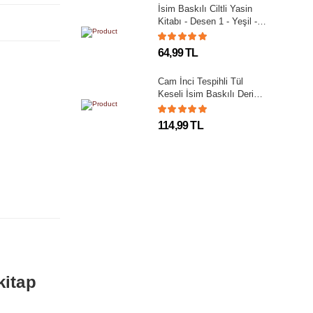
İsim Baskılı Ciltli Yasin
Kitabı - Desen 1 - Yeşil -
Çanta Boy - 128 SAYFA
64,99 TL
Cam İnci Tespihli Tül
Keseli İsim Baskılı Deri
Ciltli Yasin Kitabı - Desen
1 - Krem - Orta Boy - 192
114,99 TL
SAYFA
kitap