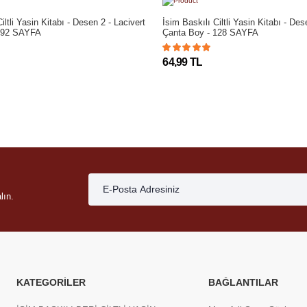
iltli Yasin Kitabı - Desen 2 - Lacivert
İsim Baskılı Ciltli Yasin Kitabı - Des
 192 SAYFA
Çanta Boy - 128 SAYFA
64,99 TL
lın.
KATEGORILER
BAĞLANTILAR