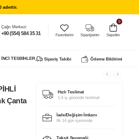
Blog
İletişim
Banka Hesapları
Giriş Yap
/
Üye Ol
r.
0
Çağrı Merkezi
+90 (554) 584 35 31
Favorilerim
Siparişlerim
Sepetim
İNCİ TESBİHLER
Sipariş Takibi
Ödeme Bildirimi
PİHLİ
Hızlı Teslimat
1-4 iş gününde teslimat
k Çanta
İade/Değişim İmkanı
İlk 14 gün içerisinde
Taksit Seçeneği