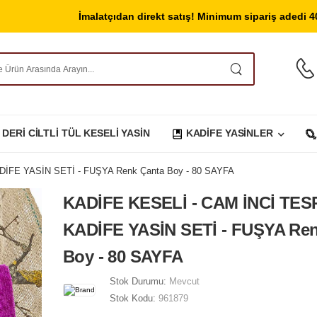
İmalatçıdan direkt satış! Minimum sipariş adedi 40 adetti
 DERİ CİLTLİ TÜL KESELİ YASİN
KADİFE YASİNLER
İFE YASİN SETİ - FUŞYA Renk Çanta Boy - 80 SAYFA
KADİFE KESELİ - CAM İNCİ TES
KADİFE YASİN SETİ - FUŞYA Ren
Boy - 80 SAYFA
Stok Durumu:
Mevcut
Stok Kodu:
961879