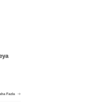
veya
aha Fazla