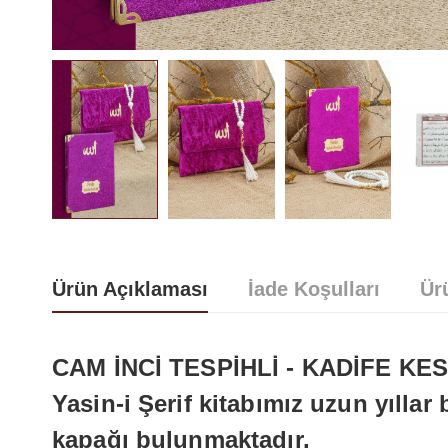
Ürün Açıklaması
İade Koşulları
Ür
CAM İNCİ TESPİHLİ - KADİFE KESE
Yasin-i Şerif
kitabımız uzun yıllar 
kapağı bulunmaktadır.