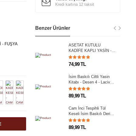
Kredi kartına 12 taksit
Benzer Ürünler
İ - FUŞYA
ASETAT KUTULU
KADİFE KAPLI YASİN -
GRİ - Çanta Boy - 128
SAYFA
74,99 TL
İsim Baskılı Ciltli Yasin
Kitabı - Desen 4 - Lacivert
- Orta Boy - 192 SAYFA
89,99 TL
Cam İnci Tespihli Tül
Keseli İsim Baskılı Deri
Ciltli Yasin Kitabı - Desen
E
1 - Lacivert - Çanta Boy -
89,99 TL
128 SAYFA