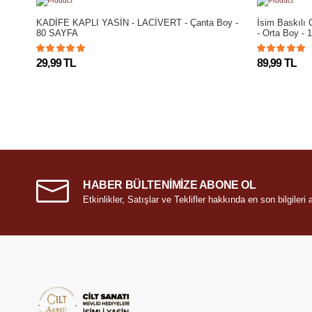
KADİFE KAPLI YASİN - LACİVERT - Çanta Boy -
İsim Baskılı C
80 SAYFA
- Orta Boy -
29,99 TL
89,99 TL
HABER BÜLTENİMİZE ABONE OL
Etkinlikler, Satışlar ve Teklifler hakkında en son bilgileri a