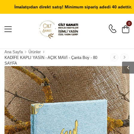
Giriş Yap
/
Üye Ol
İmalatçıdan direkt satış! Minimum sipariş adedi 40 adettir.
0
Ana Sayfa
Ürünler
KADİFE KAPLI YASİN - AÇIK MAVİ - Çanta Boy - 80
SAYFA