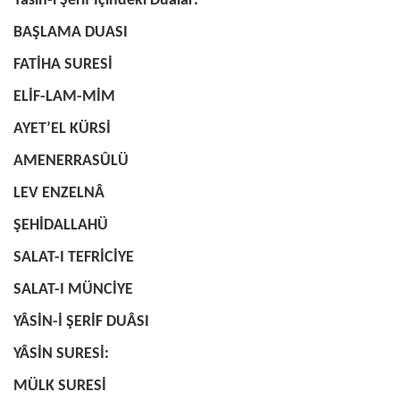
Yasin-i Şerif İçindeki Dualar:
BAŞLAMA DUASI
FATİHA SURESİ
ELİF-LAM-MİM
AYET’EL KÜRSİ
AMENERRASÛLÜ
LEV ENZELNÂ
ŞEHİDALLAHÜ
SALAT-I TEFRİCİYE
SALAT-I MÜNCİYE
YÂSİN-İ ŞERİF DUÂSI
YÂSİN SURESİ:
MÜLK SURESİ