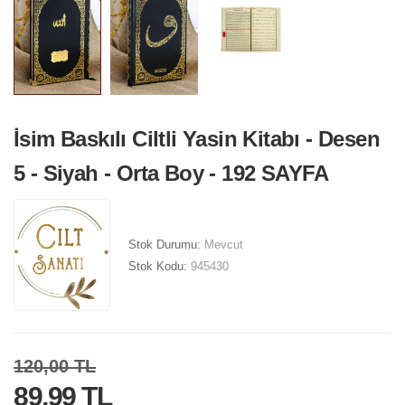
İsim Baskılı Ciltli Yasin Kitabı - Desen
5 - Siyah - Orta Boy - 192 SAYFA
Stok Durumu:
Mevcut
Stok Kodu:
945430
120,00 TL
89,99 TL