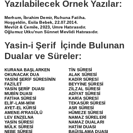
Yazılabilecek Örnek Yazılar:
Merhum, İbrahim Demir, Ruhuna Fatiha.
Hoşgeldin, Esila Bebek, 22.07.2014.
Mevlüt & Cemile, 2023, Umre Hatırasıdır.
Oğlumuz Utku'nun Sünnet Mevlidi Hatırasıdır.
Yasin-i Şerif
İçinde Bulunan
Dualar ve Süreler:
KURANA BAŞLARKEN
TİN SÜRESİ
OKUNACAK DUA
ALAK SÜRESİ
YASİNİ ŞERİF SÜRESİNİN
KADİR SÜRESİ
FAZİLET
BEYYİNE SÜRESİ
YASİN ŞERİF DUASI
ZİLZAL SÜRESİ
MUBİN DUASI
ADİYAT SÜRESİ
FATİHA SÜRESİ
KARİA SÜRESİ
ELİF-LAM-MİM
TEKASÜR SÜRESİ
AYET-EL KÜRSİ
ASR SÜRESİ
AMENE-R'RASÜLÜ
HÜMEZE SÜRESİ
LEV ENZELNA
NAMAZ SÜRELERİ
YASİN SÜRESİ
NAMAZ DUALARI
MÜLK SÜRESİ
HATİM DUASI
NEBE SÜRESİ
BAÜIŞLAMA DUASI