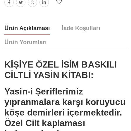
Ürün Açıklaması
İade Koşulları
Ürün Yorumları
KİŞİYE ÖZEL İSİM BASKILI
CİLTLİ YASİN KİTABI:
Yorum bulunamadı..
Yasin-i Şerif
lerimiz
yıpranmalara karşı koruyucu
köşe demirleri içermektedir.
Özel Cilt kaplaması