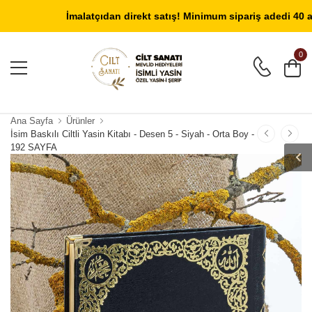
Giriş Yap
/
Üye Ol
İmalatçıdan direkt satış! Minimum sipariş adedi 40 adetti
0
Ana Sayfa
Ürünler
İsim Baskılı Ciltli Yasin Kitabı - Desen 5 - Siyah - Orta Boy -
192 SAYFA