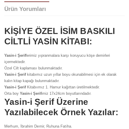
Ürün Yorumları
KİŞİYE ÖZEL İSİM BASKILI
CİLTLİ YASİN KİTABI:
Yorum bulunamadı..
Yasin-i Şerif
lerimiz yıpranmalara karşı koruyucu köşe demirleri
içermektedir.
Özel Cilt kaplaması bulunmaktadır.
Yasin-i Şerif
kitabımız uzun yıllar boyu okunabilmesi için ek olarak
kalın kitap kapağı bulunmaktadır.
Yasin-i Şerif
Kitabıımız 1. Hamur kağıttan üretilmektedir.
Orta boy
Yasin-i Şerif
imiz 17x24cm boyutlarındadır.
Yasin-i Şerif
Üzerine
Yazılabilecek Örnek Yazılar:
Merhum, İbrahim Demir, Ruhuna Fatiha.