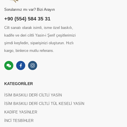
Sorularınız mı var? Bizi Arayın
+90 (554) 584 35 31
Cilt sanatı olarak isimli, isme özel baskılı,
kadife ve deri ciltli Yasin-i Şerif çeşitlerimizi
şimdi keşfedin, siparişinizi oluşturun. Hızlı
kargo, binlerce mutlu referans.
KATEGORILER
İSİM BASKILI DERİ CİLTLİ YASİN
İSİM BASKILI DERİ CİLTLİ TÜL KESELİ YASİN
KADİFE YASİNLER
İNCİ TESBİHLER