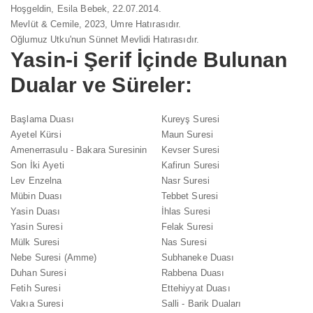
Hoşgeldin, Esila Bebek, 22.07.2014.
Mevlüt & Cemile, 2023, Umre Hatırasıdır.
Oğlumuz Utku'nun Sünnet Mevlidi Hatırasıdır.
Yasin-i Şerif
İçinde Bulunan
Dualar ve Süreler:
Başlama Duası
Kureyş Suresi
Ayetel Kürsi
Maun Suresi
Amenerrasulu - Bakara Suresinin
Kevser Suresi
Son İki Ayeti
Kafirun Suresi
Lev Enzelna
Nasr Suresi
Mübin Duası
Tebbet Suresi
Yasin Duası
İhlas Suresi
Yasin Suresi
Felak Suresi
Mülk Suresi
Nas Suresi
Nebe Suresi (Amme)
Subhaneke Duası
Duhan Suresi
Rabbena Duası
Fetih Suresi
Ettehiyyat Duası
Vakıa Suresi
Salli - Barik Duaları