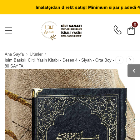
Giriş Yap
/
Üye Ol
İmalatçıdan direkt satış! Minimum sipariş adedi 40 ad
0
Ana Sayfa
Ürünler
İsim Baskılı Ciltli Yasin Kitabı - Desen 4 - Siyah - Orta Boy -
80 SAYFA