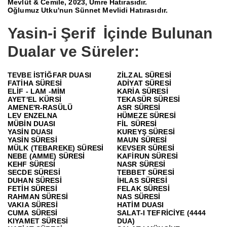
Mevlüt & Cemile, 2023, Umre Hatırasıdır.
Oğlumuz Utku'nun Sünnet Mevlidi Hatırasıdır.
Yasin-i Şerif
İçinde Bulunan
Dualar ve Süreler:
TEVBE İSTİĞFAR DUASI
ZİLZAL SÜRESİ
FATİHA SÜRESİ
ADİYAT SÜRESİ
ELİF - LAM -MİM
KARİA SÜRESİ
AYET'EL KÜRSİ
TEKASÜR SÜRESİ
AMENE'R-RASÜLÜ
ASR SÜRESİ
LEV ENZELNA
HÜMEZE SÜRESİ
MÜBİN DUASI
FİL SÜRESİ
YASİN DUASI
KUREYŞ SÜRESİ
YASİN SÜRESİ
MAUN SÜRESİ
MÜLK (TEBAREKE) SÜRESİ
KEVSER SÜRESİ
NEBE (AMME) SÜRESİ
KAFİRUN SÜRESİ
KEHF SÜRESİ
NASR SÜRESİ
SECDE SÜRESİ
TEBBET SÜRESİ
DUHAN SÜRESİ
İHLAS SÜRESİ
FETİH SÜRESİ
FELAK SÜRESİ
RAHMAN SÜRESİ
NAS SÜRESİ
VAKIA SÜRESİ
HATİM DUASI
CUMA SÜRESİ
SALAT-I TEFRİCİYE (4444
KIYAMET SÜRESİ
DUA)