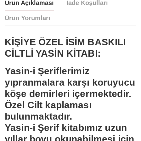
Ürün Açıklaması
İade Koşulları
Ürün Yorumları
KİŞİYE ÖZEL İSİM BASKILI
CİLTLİ YASİN KİTABI:
Yorum bulunamadı..
Yasin-i Şerif
lerimiz
yıpranmalara karşı koruyucu
köşe demirleri içermektedir.
Özel Cilt kaplaması
bulunmaktadır.
Yasin-i Şerif
kitabımız uzun
yıllar boyu okunabilmesi için