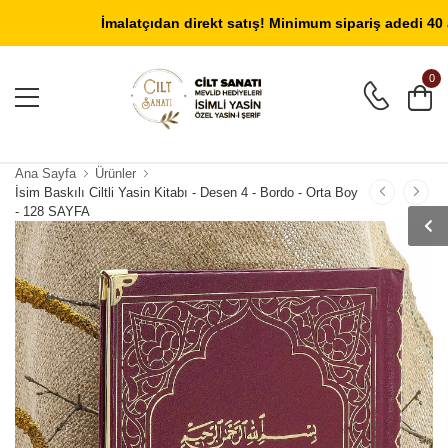
Giriş Yap
/
Üye Ol
İmalatçıdan direkt satış! Minimum sipariş adedi 40 adett
0
Ana Sayfa
Ürünler
İsim Baskılı Ciltli Yasin Kitabı - Desen 4 - Bordo - Orta Boy
- 128 SAYFA