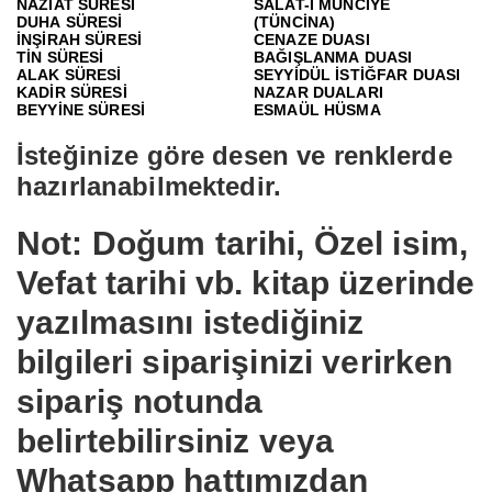
NAZİAT SÜRESİ
SALAT-I MÜNCİYE
DUHA SÜRESİ
(TÜNCİNA)
İNŞİRAH SÜRESİ
CENAZE DUASI
TİN SÜRESİ
BAĞIŞLANMA DUASI
ALAK SÜRESİ
SEYYİDÜL İSTİĞFAR DUASI
KADİR SÜRESİ
NAZAR DUALARI
BEYYİNE SÜRESİ
ESMAÜL HÜSMA
İsteğinize göre desen ve renklerde
hazırlanabilmektedir.
Not: Doğum tarihi, Özel isim,
Vefat tarihi vb. kitap üzerinde
yazılmasını istediğiniz
bilgileri siparişinizi verirken
sipariş notunda
belirtebilirsiniz veya
Whatsapp hattımızdan