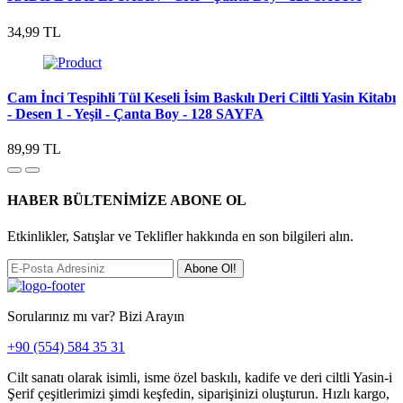
34,99 TL
Cam İnci Tespihli Tül Keseli İsim Baskılı Deri Ciltli Yasin Kitabı
- Desen 1 - Yeşil - Çanta Boy - 128 SAYFA
89,99 TL
HABER BÜLTENİMİZE ABONE OL
Etkinlikler, Satışlar ve Teklifler hakkında en son bilgileri alın.
Abone Ol!
Sorularınız mı var? Bizi Arayın
+90 (554) 584 35 31
Cilt sanatı olarak isimli, isme özel baskılı, kadife ve deri ciltli Yasin-i
Şerif çeşitlerimizi şimdi keşfedin, siparişinizi oluşturun. Hızlı kargo,