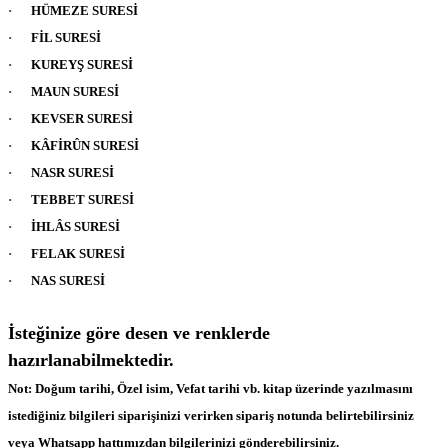
·
HÜMEZE SURESİ
·
FİL SURESİ
·
KUREYŞ SURESİ
·
MAUN SURESİ
·
KEVSER SURESİ
·
KÂFİRÛN SURESİ
·
NASR SURESİ
·
TEBBET SURESİ
·
İHLÂS SURESİ
·
FELAK SURESİ
·
NAS SURESİ
İsteğinize göre desen ve renklerde
hazırlanabilmektedir.
Not: Doğum tarihi, Özel isim, Vefat tarihi vb. kitap üzerinde yazılmasını
istediğiniz bilgileri siparişinizi verirken sipariş notunda belirtebilirsiniz
veya Whatsapp hattımızdan bilgilerinizi gönderebilirsiniz.