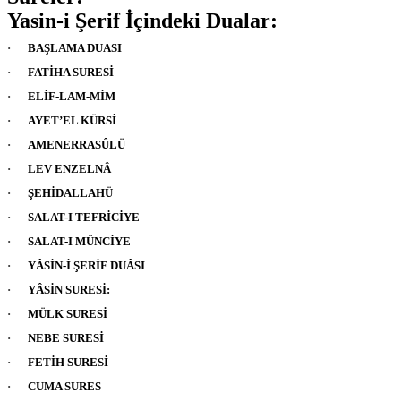
Yasin-i Şerif İçindeki Dualar:
·
BAŞLAMA DUASI
·
FATİHA SURESİ
·
ELİF-LAM-MİM
·
AYET’EL KÜRSİ
·
AMENERRASÛLÜ
·
LEV ENZELNÂ
·
ŞEHİDALLAHÜ
·
SALAT-I TEFRİCİYE
·
SALAT-I MÜNCİYE
·
YÂSİN-İ ŞERİF DUÂSI
·
YÂSİN SURESİ:
·
MÜLK SURESİ
·
NEBE SURESİ
·
FETİH SURESİ
·
CUMA SURES