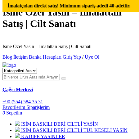
latçıdan direkt satış! Minimum sipariş adedi 40 adettir.
İsme Özel Yasin – İmalattan
Satış | Cilt Sanatı
İsme Özel Yasin – İmalattan Satış | Cilt Sanatı
Blog
İletişim
Banka Hesapları
Giriş Yap
/
Üye Ol
Çağrı Merkezi
+90 (554) 584 35 31
Favorilerim
Siparişlerim
0
Sepetim
İSİM BASKILI DERİ CİLTLİ YASİN
İSİM BASKILI DERİ CİLTLİ TÜL KESELİ YASİN
KADİFE YASİNLER