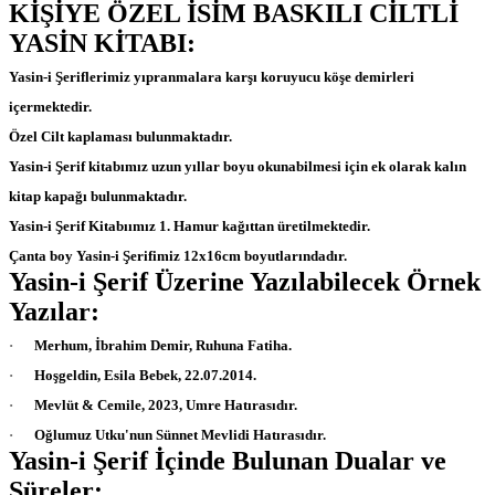
KİŞİYE ÖZEL İSİM BASKILI CİLTLİ
YASİN KİTABI:
Yasin-i Şerif
lerimiz yıpranmalara karşı koruyucu köşe demirleri
içermektedir.
Özel Cilt kaplaması bulunmaktadır.
Yasin-i Şerif
kitabımız uzun yıllar boyu okunabilmesi için ek olarak kalın
kitap kapağı bulunmaktadır.
Yasin-i Şerif
Kitabıımız 1. Hamur kağıttan üretilmektedir.
Çanta boy
Yasin-i Şerif
imiz 12x16cm boyutlarındadır.
Yasin-i Şerif Üzerine Yazılabilecek Örnek
Yazılar:
·
Merhum, İbrahim Demir, Ruhuna Fatiha.
·
Hoşgeldin, Esila Bebek, 22.07.2014.
·
Mevlüt & Cemile, 2023, Umre Hatırasıdır.
·
Oğlumuz Utku'nun Sünnet Mevlidi Hatırasıdır.
Yasin-i Şerif İçinde Bulunan Dualar ve
Süreler: