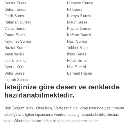
Secde Suresi
Hümeze Suresi
Duhan Suresi
Fil Suresi
Fetih Suresi
Kureyş Suresi
Rahman Suresi
Maun Suresi
Vakıa Suresi
Kevser Suresi
Cuma Suresi
Kafirun Suresi
Kıyamet Suresi
Nasr Suresi
Naziat Suresi
Tebbet Suresi
Amerrasulü
İhlas Suresi
Lev Enzelna
Felak Suresi
Ayetel Kürsi
Nas Suresi
Duha Suresi
Esmaül Hüsna
İnşirah Suresi
İsteğinize göre desen ve renklerde
hazırlanabilmektedir.
Not: Doğum tarihi, Özel isim, Vefat tarihi vb. kitap üzerinde yazılmasını
istediğiniz bilgileri siparişinizi verirken sipariş notunda belirtebilirsiniz
veya Whatsapp hattımızdan bilgilerinizi gönderebilirsiniz.