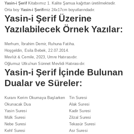
Yasin-i Şerif
Kitabıımız 1. Kalite Şamua kağıttan üretilmektedir.
Orta boy
Yasin-i Şerif
imiz 24x17cm boyutlarındadır.
Yasin-i Şerif
Üzerine
Yazılabilecek Örnek Yazılar:
Merhum, İbrahim Demir, Ruhuna Fatiha.
Hoşgeldin, Esila Bebek, 22.07.2014.
Mevlüt & Cemile, 2023, Umre Hatırasıdır.
Oğlumuz Utku'nun Sünnet Mevlidi Hatırasıdır.
Yasin-i Şerif
İçinde Bulunan
Dualar ve Süreler:
Kuranı Kerim Okumaya Başlarken
Tin Suresi
Okunacak Dua
Alak Suresi
Yasin Suresi
Kadir Suresi
Mülk Suresi
Zilzal Suresi
Nebe Suresi
Tekasür Suresi
Kehf Suresi
Asr Suresi