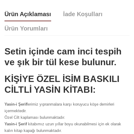
Ürün Açıklaması
İade Koşulları
Ürün Yorumları
Setin içinde cam inci tespih
ve şık bir tül kese bulunur.
Yorum bulunamadı..
KİŞİYE ÖZEL İSİM BASKILI
CİLTLİ YASİN KİTABI:
Yasin-i Şerif
lerimiz yıpranmalara karşı koruyucu köşe demirleri
içermektedir.
Özel Cilt kaplaması bulunmaktadır.
Yasin-i Şerif
kitabımız uzun yıllar boyu okunabilmesi için ek olarak
kalın kitap kapağı bulunmaktadır.