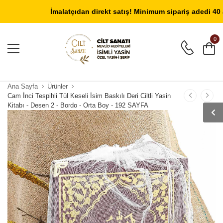
Giriş Yap
/
Üye Ol
İmalatçıdan direkt satış! Minimum sipariş adedi 40 adet
0
Ana Sayfa
Ürünler
Cam İnci Tespihli Tül Keseli İsim Baskılı Deri Ciltli Yasin
Kitabı - Desen 2 - Bordo - Orta Boy - 192 SAYFA