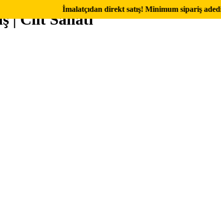
İmalatçıdan direkt satış! Minimum sipariş adedi 40 ade
ş | Cilt Sanatı