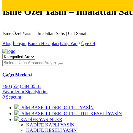
İsme Özel Yasin – İmalattan Satı
İsme Özel Yasin – İmalattan Satış | Cilt Sanatı
Blog
İletişim
Banka Hesapları
Giriş Yap
/
Üye Ol
Çağrı Merkezi
+90 (554) 584 35 31
Favorilerim
Siparişlerim
0
Sepetim
İSİM BASKILI DERİ CİLTLİ YASİN
İSİM BASKILI DERİ CİLTLİ TÜL KESELİ YASİN
KADİFE YASİNLER
KADİFE KAPLI YASİN
KADİFE KESELİ YASİN