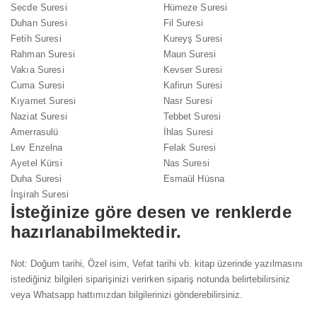
Secde Suresi
Hümeze Suresi
Duhan Suresi
Fil Suresi
Fetih Suresi
Kureyş Suresi
Rahman Suresi
Maun Suresi
Vakıa Suresi
Kevser Suresi
Cuma Suresi
Kafirun Suresi
Kıyamet Suresi
Nasr Suresi
Naziat Suresi
Tebbet Suresi
Amerrasulü
İhlas Suresi
Lev Enzelna
Felak Suresi
Ayetel Kürsi
Nas Suresi
Duha Suresi
Esmaül Hüsna
İnşirah Suresi
İsteğinize göre desen ve renklerde
hazırlanabilmektedir.
Not: Doğum tarihi, Özel isim, Vefat tarihi vb. kitap üzerinde yazılmasını
istediğiniz bilgileri siparişinizi verirken sipariş notunda belirtebilirsiniz
veya Whatsapp hattımızdan bilgilerinizi gönderebilirsiniz.