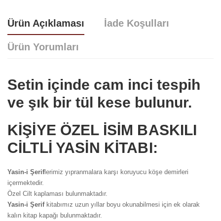
Ürün Açıklaması
İade Koşulları
Ürün Yorumları
Setin içinde cam inci tespih
ve şık bir tül kese bulunur.
Yorum bulunamadı..
KİŞİYE ÖZEL İSİM BASKILI
CİLTLİ YASİN KİTABI:
Yasin-i Şerif
lerimiz yıpranmalara karşı koruyucu köşe demirleri
içermektedir.
Özel Cilt kaplaması bulunmaktadır.
Yasin-i Şerif
kitabımız uzun yıllar boyu okunabilmesi için ek olarak
kalın kitap kapağı bulunmaktadır.