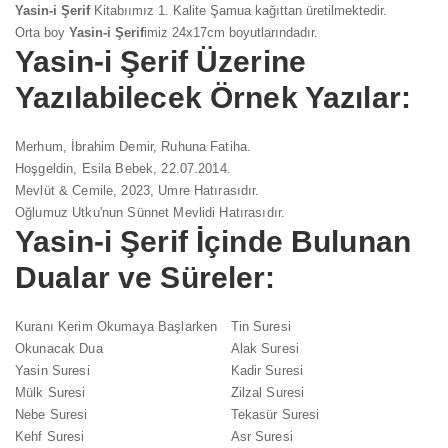
Yasin-i Şerif
Kitabıımız 1. Kalite Şamua kağıttan üretilmektedir.
Orta boy
Yasin-i Şerif
imiz 24x17cm boyutlarındadır.
Yasin-i Şerif
Üzerine
Yazılabilecek Örnek Yazılar:
Merhum, İbrahim Demir, Ruhuna Fatiha.
Hoşgeldin, Esila Bebek, 22.07.2014.
Mevlüt & Cemile, 2023, Umre Hatırasıdır.
Oğlumuz Utku'nun Sünnet Mevlidi Hatırasıdır.
Yasin-i Şerif
İçinde Bulunan
Dualar ve Süreler:
Kuranı Kerim Okumaya Başlarken
Tin Suresi
Okunacak Dua
Alak Suresi
Yasin Suresi
Kadir Suresi
Mülk Suresi
Zilzal Suresi
Nebe Suresi
Tekasür Suresi
Kehf Suresi
Asr Suresi