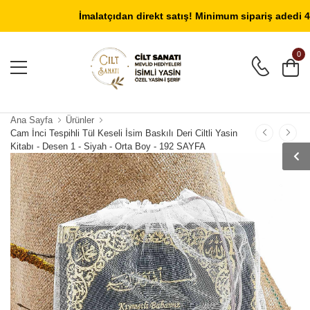
Giriş Yap
/
Üye Ol
İmalatçıdan direkt satış! Minimum sipariş adedi 40 ad
0
Ana Sayfa
Ürünler
Cam İnci Tespihli Tül Keseli İsim Baskılı Deri Ciltli Yasin
Kitabı - Desen 1 - Siyah - Orta Boy - 192 SAYFA