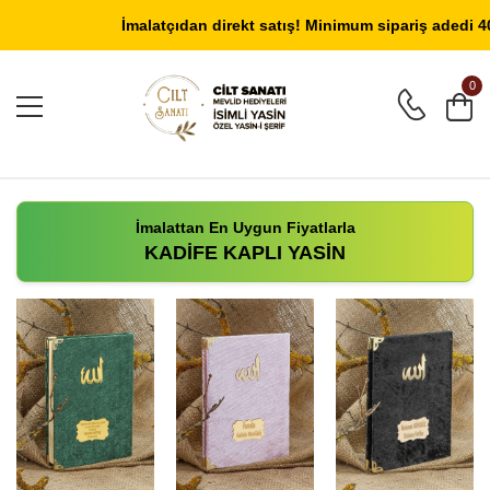
Giriş Yap
/
Üye Ol
İmalatçıdan direkt satış! Minimum sipariş adedi 40 a
0
İmalattan En Uygun Fiyatlarla
KADİFE KAPLI YASİN